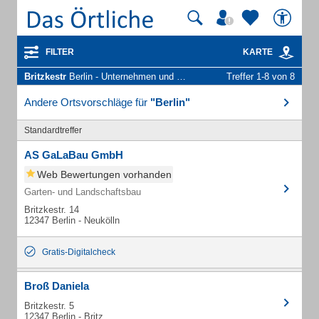
FILTER
KARTE
Britzkestr
Berlin - Unternehmen und Personen
Treffer 1-8 von 8
Andere Ortsvorschläge für
"Berlin"
Standardtreffer
AS GaLaBau GmbH
Web Bewertungen vorhanden
Garten- und Landschaftsbau
Britzkestr. 14
12347 Berlin - Neukölln
Gratis-Digitalcheck
Broß Daniela
Britzkestr. 5
12347 Berlin - Britz