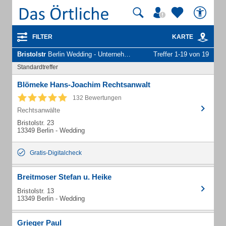
FILTER
KARTE
Bristolstr
Berlin Wedding - Unternehmen und Personen
Treffer 1-19 von 19
Standardtreffer
Blömeke Hans-Joachim Rechtsanwalt
132 Bewertungen
Rechtsanwälte
Bristolstr. 23
13349 Berlin - Wedding
Gratis-Digitalcheck
Breitmoser Stefan u. Heike
Bristolstr. 13
13349 Berlin - Wedding
Grieger Paul