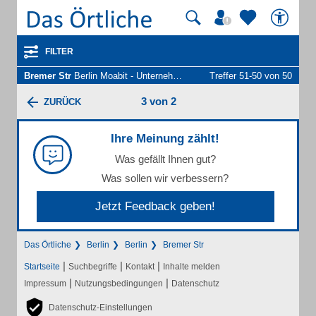
FILTER
Bremer Str
Berlin Moabit - Unternehmen und Personen
Treffer 51-50 von 50
3 von 2
ZURÜCK
Ihre Meinung zählt!
Was gefällt Ihnen gut?
Was sollen wir verbessern?
Jetzt Feedback geben!
Das Örtliche
Berlin
Berlin
Bremer Str
|
|
|
Startseite
Suchbegriffe
Kontakt
Inhalte melden
|
|
Impressum
Nutzungsbedingungen
Datenschutz
Datenschutz-Einstellungen