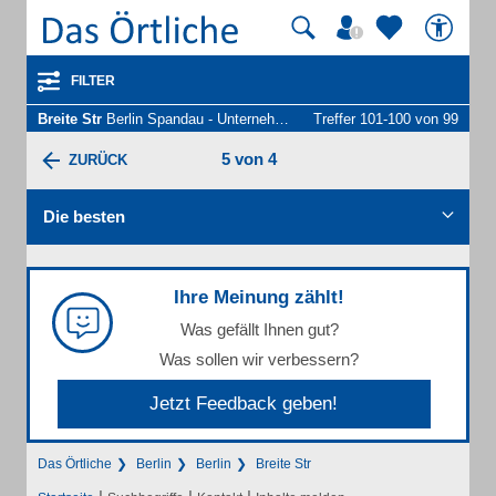
FILTER
Breite Str
Berlin Spandau - Unternehmen und Personen
Treffer 101-100 von 99
5 von 4
ZURÜCK
Die besten
Ihre Meinung zählt!
Was gefällt Ihnen gut?
Was sollen wir verbessern?
Jetzt Feedback geben!
Das Örtliche
Berlin
Berlin
Breite Str