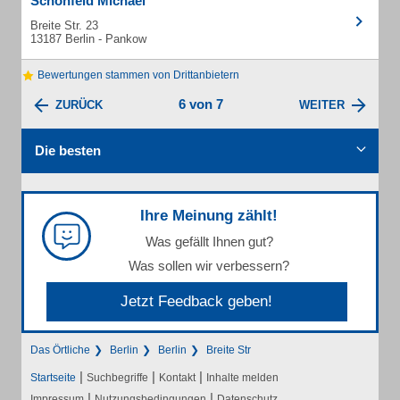
Schönfeld Michael
Breite Str. 23
13187 Berlin - Pankow
Bewertungen stammen von Drittanbietern
6 von 7
ZURÜCK
WEITER
Die besten
Ihre Meinung zählt!
Was gefällt Ihnen gut?
Was sollen wir verbessern?
Jetzt Feedback geben!
Das Örtliche
Berlin
Berlin
Breite Str
|
|
|
Startseite
Suchbegriffe
Kontakt
Inhalte melden
|
|
Impressum
Nutzungsbedingungen
Datenschutz