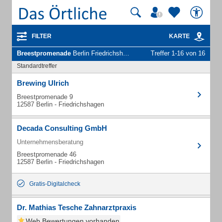
FILTER
KARTE
Breestpromenade
Berlin Friedrichshagen - Unternehmen und Personen
Treffer 1-16 von 16
Standardtreffer
Brewing Ulrich
Breestpromenade 9
12587 Berlin - Friedrichshagen
Decada Consulting GmbH
Unternehmensberatung
Breestpromenade 46
12587 Berlin - Friedrichshagen
Gratis-Digitalcheck
Dr. Mathias Tesche Zahnarztpraxis
Web Bewertungen vorhanden