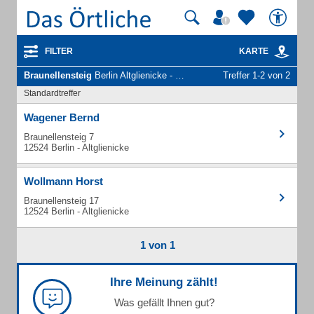
FILTER
KARTE
Braunellensteig
Berlin Altglienicke - Unternehmen und Personen
Treffer 1-2 von 2
Standardtreffer
Wagener Bernd
Braunellensteig 7
12524 Berlin - Altglienicke
Wollmann Horst
Braunellensteig 17
12524 Berlin - Altglienicke
1 von 1
Ihre Meinung zählt!
Was gefällt Ihnen gut?