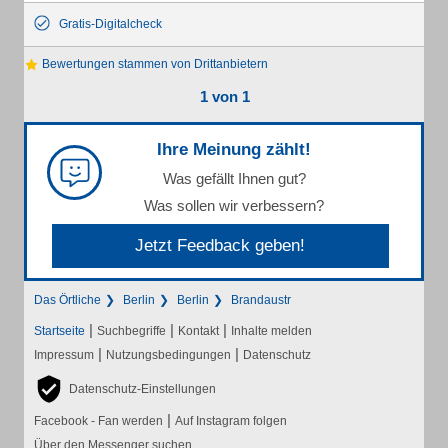
Gratis-Digitalcheck
Bewertungen stammen von Drittanbietern
1 von 1
Ihre Meinung zählt!
Was gefällt Ihnen gut?
Was sollen wir verbessern?
Jetzt Feedback geben!
Das Örtliche
Berlin
Berlin
Brandaustr
|
|
|
Startseite
Suchbegriffe
Kontakt
Inhalte melden
|
|
Impressum
Nutzungsbedingungen
Datenschutz
Datenschutz-Einstellungen
|
Facebook - Fan werden
Auf Instagram folgen
Über den Messenger suchen