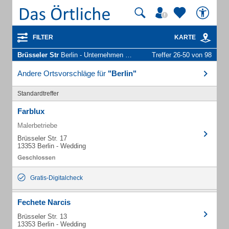
FILTER
KARTE
Brüsseler Str
Berlin - Unternehmen und Personen
Treffer 26-50 von 98
Andere Ortsvorschläge für
"Berlin"
Standardtreffer
Farblux
Malerbetriebe
Brüsseler Str. 17
13353 Berlin - Wedding
Gratis-Digitalcheck
Fechete Narcis
Brüsseler Str. 13
13353 Berlin - Wedding