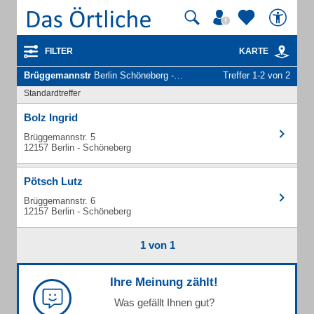
FILTER
KARTE
Brüggemannstr
Berlin Schöneberg - Unternehmen und Personen
Treffer 1-2 von 2
Standardtreffer
Bolz Ingrid
Brüggemannstr. 5
12157 Berlin - Schöneberg
Pötsch Lutz
Brüggemannstr. 6
12157 Berlin - Schöneberg
1 von 1
Ihre Meinung zählt!
Was gefällt Ihnen gut?