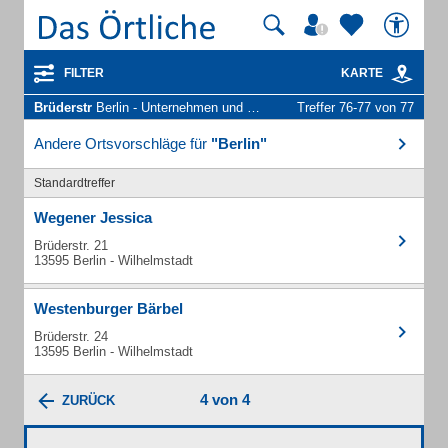
FILTER
KARTE
Brüderstr
Berlin - Unternehmen und Personen
Treffer 76-77 von 77
Andere Ortsvorschläge für
"Berlin"
Standardtreffer
Wegener Jessica
Brüderstr. 21
13595 Berlin - Wilhelmstadt
Westenburger Bärbel
Brüderstr. 24
13595 Berlin - Wilhelmstadt
4 von 4
ZURÜCK