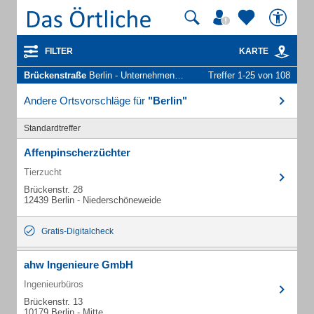
FILTER
KARTE
Brückenstraße
Berlin - Unternehmen und Personen
Treffer 1-25 von 108
Andere Ortsvorschläge für
"Berlin"
Standardtreffer
Affenpinscherzüchter
Tierzucht
Brückenstr. 28
12439 Berlin - Niederschöneweide
Gratis-Digitalcheck
ahw Ingenieure GmbH
Ingenieurbüros
Brückenstr. 13
10179 Berlin - Mitte