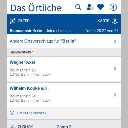
FILTER
KARTE
Boumannstr
Berlin - Unternehmen und Personen
Treffer 26-27 von 27
Andere Ortsvorschläge für
"Berlin"
Standardtreffer
Wegner Axel
Boumannstr. 26
13467 Berlin - Hermsdorf
Wilhelm Köpke e.K.
Boumannstr. 64
13467 Berlin - Hermsdorf
Gratis-Digitalcheck
2 von 2
ZURÜCK