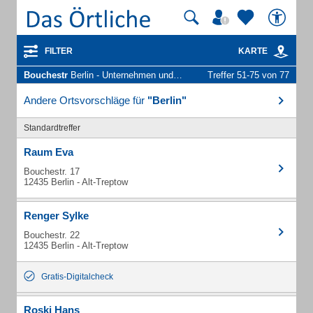
FILTER
KARTE
Bouchestr
Berlin - Unternehmen und Personen
Treffer 51-75 von 77
Andere Ortsvorschläge für
"Berlin"
Standardtreffer
Raum Eva
Bouchestr. 17
12435 Berlin - Alt-Treptow
Renger Sylke
Bouchestr. 22
12435 Berlin - Alt-Treptow
Gratis-Digitalcheck
Roski Hans