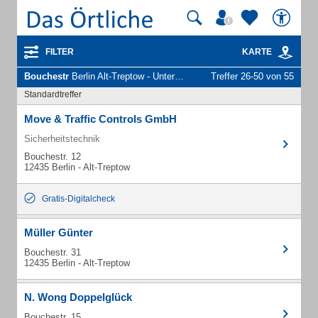
FILTER
KARTE
Bouchestr
Berlin Alt-Treptow - Unternehmen und Personen
Treffer 26-50 von 55
Standardtreffer
Move & Traffic Controls GmbH
Sicherheitstechnik
Bouchestr. 12
12435 Berlin - Alt-Treptow
Gratis-Digitalcheck
Müller Günter
Bouchestr. 31
12435 Berlin - Alt-Treptow
N. Wong Doppelglück
Bouchestr. 15