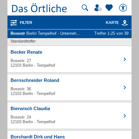
FILTER
KARTE
Bosestr
Berlin Tempelhof - Unternehmen und Personen
Treffer 1-25 von 39
Standardtreffer
Becker Renate
Bosestr. 27
12103 Berlin - Tempelhof
Bernschneider Roland
Bosestr. 36
12103 Berlin - Tempelhof
Bierwisch Claudia
Bosestr. 24
12103 Berlin - Tempelhof
Borchardt Dirk und Hans