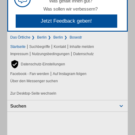
Was gefällt Ihnen gut?
Was sollen wir verbessern?
Jetzt Feedback geben!
Das Örtliche
Berlin
Berlin
Bosestr
|
|
|
Startseite
Suchbegriffe
Kontakt
Inhalte melden
|
|
Impressum
Nutzungsbedingungen
Datenschutz
Datenschutz-Einstellungen
|
Facebook - Fan werden
Auf Instagram folgen
Über den Messenger suchen
Zur Desktop-Seite wechseln
Suchen