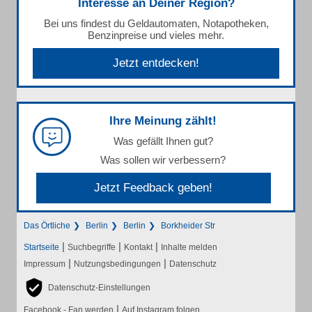
Interesse an Deiner Region?
Bei uns findest du Geldautomaten, Notapotheken,
Benzinpreise und vieles mehr.
Jetzt entdecken!
Ihre Meinung zählt!
Was gefällt Ihnen gut?
Was sollen wir verbessern?
Jetzt Feedback geben!
Das Örtliche
Berlin
Berlin
Borkheider Str
|
|
|
Startseite
Suchbegriffe
Kontakt
Inhalte melden
|
|
Impressum
Nutzungsbedingungen
Datenschutz
Datenschutz-Einstellungen
|
Facebook - Fan werden
Auf Instagram folgen