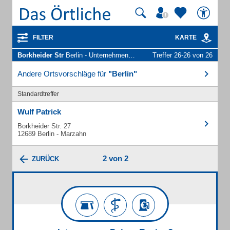
FILTER
KARTE
Borkheider Str
Berlin - Unternehmen und Personen
Treffer 26-26 von 26
Andere Ortsvorschläge für
"Berlin"
Standardtreffer
Wulf Patrick
Borkheider Str. 27
12689 Berlin - Marzahn
2 von 2
ZURÜCK