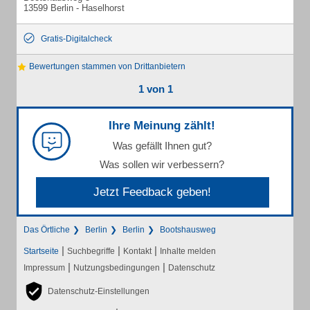
13599 Berlin - Haselhorst
Gratis-Digitalcheck
Bewertungen stammen von Drittanbietern
1 von 1
Ihre Meinung zählt!
Was gefällt Ihnen gut?
Was sollen wir verbessern?
Jetzt Feedback geben!
Das Örtliche
Berlin
Berlin
Bootshausweg
|
|
|
Startseite
Suchbegriffe
Kontakt
Inhalte melden
|
|
Impressum
Nutzungsbedingungen
Datenschutz
Datenschutz-Einstellungen