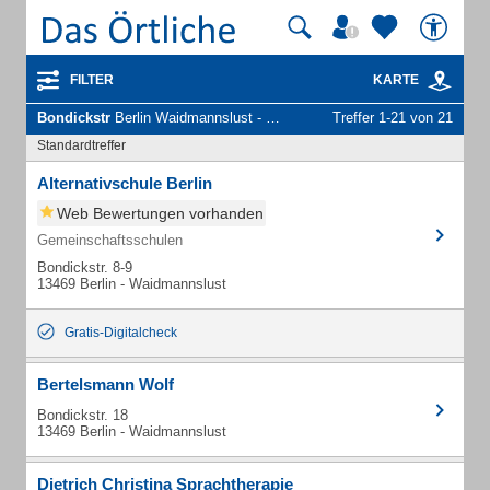
FILTER
KARTE
Bondickstr
Berlin Waidmannslust - Unternehmen und Personen
Treffer 1-21 von 21
Standardtreffer
Alternativschule Berlin
Web Bewertungen vorhanden
Gemeinschaftsschulen
Bondickstr. 8-9
13469 Berlin - Waidmannslust
Gratis-Digitalcheck
Bertelsmann Wolf
Bondickstr. 18
13469 Berlin - Waidmannslust
Dietrich Christina Sprachtherapie