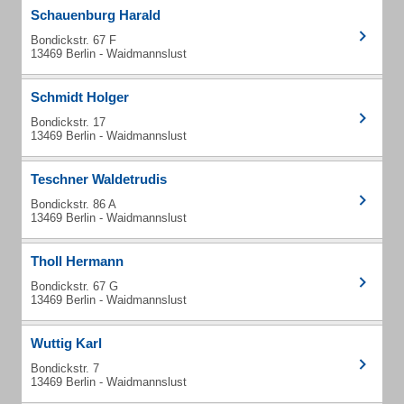
Schauenburg Harald
Bondickstr. 67 F
13469 Berlin - Waidmannslust
Schmidt Holger
Bondickstr. 17
13469 Berlin - Waidmannslust
Teschner Waldetrudis
Bondickstr. 86 A
13469 Berlin - Waidmannslust
Tholl Hermann
Bondickstr. 67 G
13469 Berlin - Waidmannslust
Wuttig Karl
Bondickstr. 7
13469 Berlin - Waidmannslust