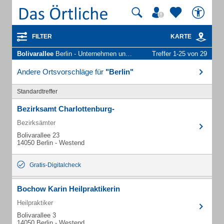
FILTER
KARTE
Bolivarallee
Berlin - Unternehmen und Personen
Treffer 1-25 von 29
Andere Ortsvorschläge für
"Berlin"
Standardtreffer
Bezirksamt Charlottenburg-
Bezirksämter
Bolivarallee 23
14050 Berlin - Westend
Gratis-Digitalcheck
Bochow Karin Heilpraktikerin
Heilpraktiker
Bolivarallee 3
14050 Berlin - Westend