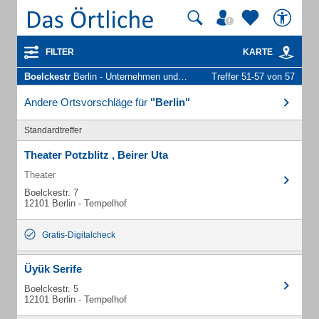
FILTER
KARTE
Boelckestr
Berlin - Unternehmen und Personen
Treffer 51-57 von 57
Andere Ortsvorschläge für
"Berlin"
Standardtreffer
Theater Potzblitz , Beirer Uta
Theater
Boelckestr. 7
12101 Berlin - Tempelhof
Gratis-Digitalcheck
Üyük Serife
Boelckestr. 5
12101 Berlin - Tempelhof