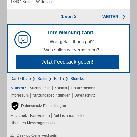
13437 Berlin - Wittenau
1 von 2
WEITER
Ihre Meinung zählt!
Was gefällt Ihnen gut?
Was sollen wir verbessern?
Jetzt Feedback geben!
Das Örtliche
Berlin
Berlin
Blunckstr
|
|
|
Startseite
Suchbegriffe
Kontakt
Inhalte melden
|
|
Impressum
Nutzungsbedingungen
Datenschutz
Datenschutz-Einstellungen
|
Facebook - Fan werden
Auf Instagram folgen
Über den Messenger suchen
Zur Desktop-Seite wechseln