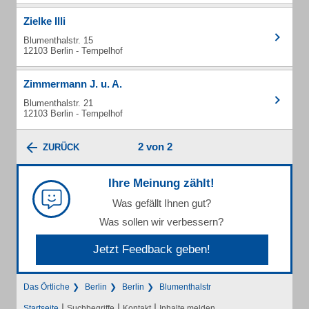
Zielke Illi
Blumenthalstr. 15
12103 Berlin - Tempelhof
Zimmermann J. u. A.
Blumenthalstr. 21
12103 Berlin - Tempelhof
2 von 2
ZURÜCK
Ihre Meinung zählt!
Was gefällt Ihnen gut?
Was sollen wir verbessern?
Jetzt Feedback geben!
Das Örtliche
Berlin
Berlin
Blumenthalstr
|
|
|
Startseite
Suchbegriffe
Kontakt
Inhalte melden