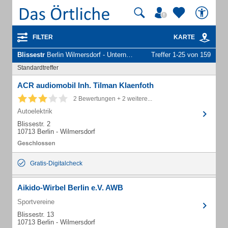
FILTER
KARTE
Blissestr
Berlin Wilmersdorf - Unternehmen und Personen
Treffer 1-25 von 159
Standardtreffer
ACR audiomobil Inh. Tilman Klaenfoth
2 Bewertungen + 2 weitere...
Autoelektrik
Blissestr. 2
10713 Berlin - Wilmersdorf
Gratis-Digitalcheck
Aikido-Wirbel Berlin e.V. AWB
Sportvereine
Blissestr. 13
10713 Berlin - Wilmersdorf