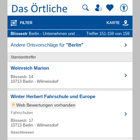
FILTER
KARTE
Blissestr
Berlin - Unternehmen und Personen
Treffer 151-159 von 159
Andere Ortsvorschläge für
"Berlin"
Standardtreffer
Weinreich Marion
Blissestr. 14
10713 Berlin - Wilmersdorf
Winter Herbert Fahrschule und Europe
Web Bewertungen vorhanden
Fahrschulen
Blissestr. 17
10713 Berlin - Wilmersdorf