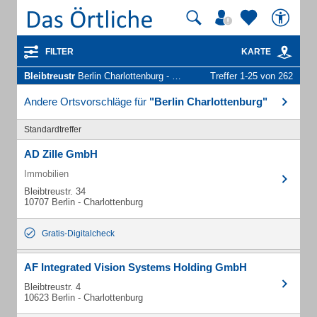
FILTER
KARTE
Bleibtreustr
Berlin Charlottenburg - Unternehmen und Personen
Treffer 1-25 von 262
Andere Ortsvorschläge für
"Berlin Charlottenburg"
Standardtreffer
AD Zille GmbH
Immobilien
Bleibtreustr. 34
10707 Berlin - Charlottenburg
Gratis-Digitalcheck
AF Integrated Vision Systems Holding GmbH
Bleibtreustr. 4
10623 Berlin - Charlottenburg