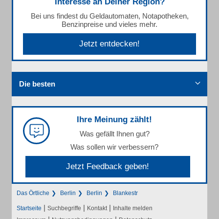
Interesse an Deiner Region?
Bei uns findest du Geldautomaten, Notapotheken,
Benzinpreise und vieles mehr.
Jetzt entdecken!
Die besten
Ihre Meinung zählt!
Was gefällt Ihnen gut?
Was sollen wir verbessern?
Jetzt Feedback geben!
Das Örtliche
Berlin
Berlin
Blankestr
|
|
|
Startseite
Suchbegriffe
Kontakt
Inhalte melden