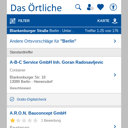
FILTER
KARTE
Blankenburger Straße
Berlin - Unternehmen und Personen
Treffer 1-25 von 176
Andere Ortsvorschläge für
"Berlin"
Standardtreffer
A-B-C Service GmbH Inh. Goran Radosavljevic
Container
Blankenburger Str. 18
13089 Berlin - Heinersdorf
Gratis-Digitalcheck
A.R.O.N. Bauconcept GmbH
1 Bewertung
Bauplanung