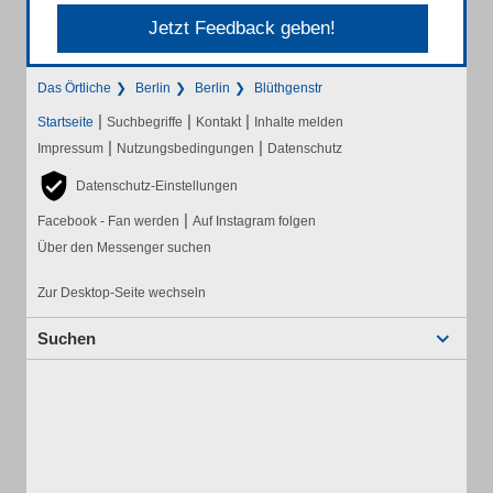
Jetzt Feedback geben!
Das Örtliche
Berlin
Berlin
Blüthgenstr
|
|
|
Startseite
Suchbegriffe
Kontakt
Inhalte melden
|
|
Impressum
Nutzungsbedingungen
Datenschutz
Datenschutz-Einstellungen
|
Facebook - Fan werden
Auf Instagram folgen
Über den Messenger suchen
Zur Desktop-Seite wechseln
Suchen