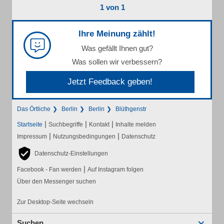
1 von 1
Ihre Meinung zählt!
Was gefällt Ihnen gut?
Was sollen wir verbessern?
Jetzt Feedback geben!
Das Örtliche
Berlin
Berlin
Blüthgenstr
|
|
|
Startseite
Suchbegriffe
Kontakt
Inhalte melden
|
|
Impressum
Nutzungsbedingungen
Datenschutz
Datenschutz-Einstellungen
|
Facebook - Fan werden
Auf Instagram folgen
Über den Messenger suchen
Zur Desktop-Seite wechseln
Suchen