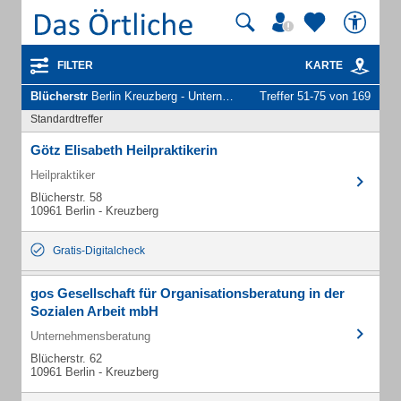
FILTER
KARTE
Blücherstr
Berlin Kreuzberg - Unternehmen und Personen
Treffer 51-75 von 169
Standardtreffer
Götz Elisabeth Heilpraktikerin
Heilpraktiker
Blücherstr. 58
10961 Berlin - Kreuzberg
Gratis-Digitalcheck
gos Gesellschaft für Organisationsberatung in der
Sozialen Arbeit mbH
Unternehmensberatung
Blücherstr. 62
10961 Berlin - Kreuzberg