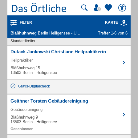
FILTER
KARTE
Bläßhuhnweg
Berlin Heiligensee - Unternehmen und Personen
Treffer 1-6 von 6
Standardtreffer
Dutack-Jankowski Christiane Heilpraktikerin
Heilpraktiker
Bläßhuhnweg 15
13503 Berlin - Heiligensee
Gratis-Digitalcheck
Geithner Torsten Gebäudereinigung
Gebäudereinigung
Bläßhuhnweg 9
13503 Berlin - Heiligensee