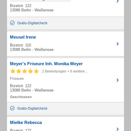
Bizetstr. 122
13088 Berlin - Weißensee
Gratis-Digitalcheck
Meusel Irene
Bizetstr. 110
13088 Berlin - Weißensee
Meyer's Friseure Inh. Monika Meyer
2 Bewertungen + 6 weitere...
Friseure
Bizetstr. 122
13088 Berlin - Weißensee
Gratis-Digitalcheck
Mielke Rebecca
Bizetstr. 122