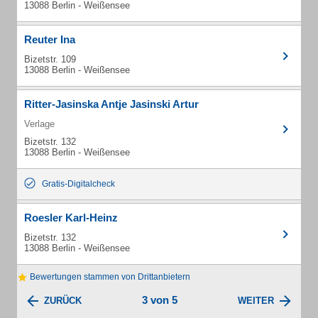
13088 Berlin - Weißensee
Reuter Ina
Bizetstr. 109
13088 Berlin - Weißensee
Ritter-Jasinska Antje Jasinski Artur
Verlage
Bizetstr. 132
13088 Berlin - Weißensee
Gratis-Digitalcheck
Roesler Karl-Heinz
Bizetstr. 132
13088 Berlin - Weißensee
Bewertungen stammen von Drittanbietern
3 von 5
ZURÜCK
WEITER