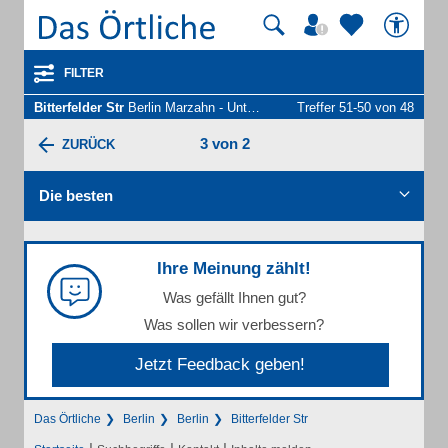
FILTER
Bitterfelder Str
Berlin Marzahn - Unternehmen und Personen
Treffer 51-50 von 48
3 von 2
ZURÜCK
Die besten
Ihre Meinung zählt!
Was gefällt Ihnen gut?
Was sollen wir verbessern?
Jetzt Feedback geben!
Das Örtliche
Berlin
Berlin
Bitterfelder Str