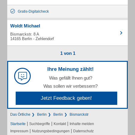
Gratis-Digitalcheck
Woldt Michael
Bismarckstr. 8 A
14165 Berlin - Zehlendorf
1 von 1
Ihre Meinung zählt!
Was gefällt Ihnen gut?
Was sollen wir verbessern?
Jetzt Feedback geben!
Das Örtliche
Berlin
Berlin
Bismarckstr
|
|
|
Startseite
Suchbegriffe
Kontakt
Inhalte melden
|
|
Impressum
Nutzungsbedingungen
Datenschutz