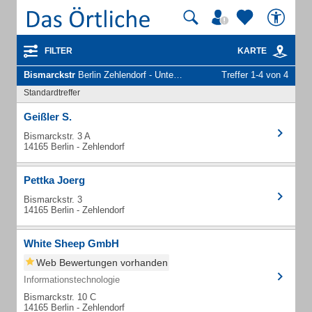
FILTER
KARTE
Bismarckstr
Berlin Zehlendorf - Unternehmen und Personen
Treffer 1-4 von 4
Standardtreffer
Geißler S.
Bismarckstr. 3 A
14165 Berlin - Zehlendorf
Pettka Joerg
Bismarckstr. 3
14165 Berlin - Zehlendorf
White Sheep GmbH
Web Bewertungen vorhanden
Informationstechnologie
Bismarckstr. 10 C
14165 Berlin - Zehlendorf