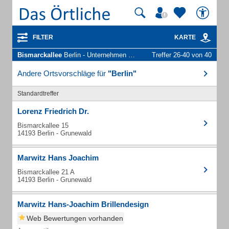
FILTER
KARTE
Bismarckallee
Berlin - Unternehmen und Personen
Treffer 26-40 von 40
Andere Ortsvorschläge für
"Berlin"
Standardtreffer
Lorenz Friedrich Dr.
Bismarckallee 15
14193 Berlin - Grunewald
Marwitz Hans Joachim
Bismarckallee 21 A
14193 Berlin - Grunewald
Marwitz Hans-Joachim Brillendesign
Web Bewertungen vorhanden