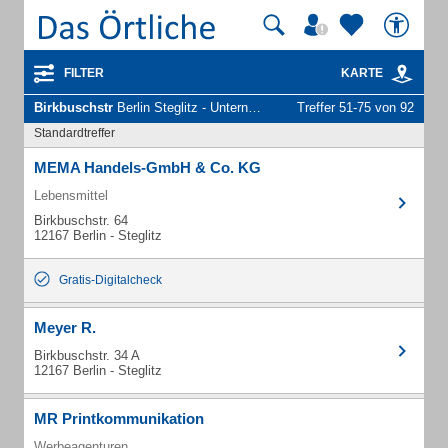
FILTER
KARTE
Birkbuschstr
Berlin Steglitz - Unternehmen und Personen
Treffer 51-75 von 92
Standardtreffer
MEMA Handels-GmbH & Co. KG
Lebensmittel
Birkbuschstr. 64
12167 Berlin - Steglitz
Gratis-Digitalcheck
Meyer R.
Birkbuschstr. 34 A
12167 Berlin - Steglitz
MR Printkommunikation
Werbeagenturen