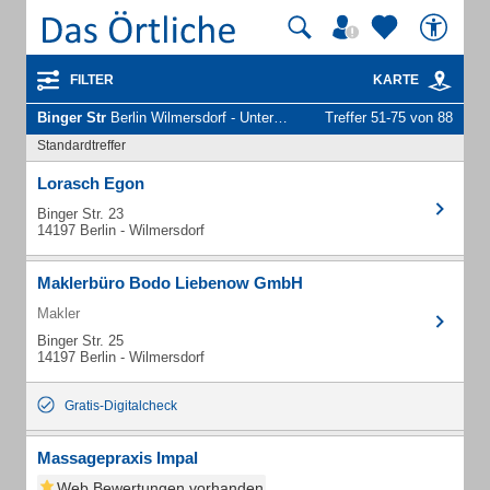
FILTER
KARTE
Binger Str
Berlin Wilmersdorf - Unternehmen und Personen
Treffer 51-75 von 88
Standardtreffer
Lorasch Egon
Binger Str. 23
14197 Berlin - Wilmersdorf
Maklerbüro Bodo Liebenow GmbH
Makler
Binger Str. 25
14197 Berlin - Wilmersdorf
Gratis-Digitalcheck
Massagepraxis Impal
Web Bewertungen vorhanden