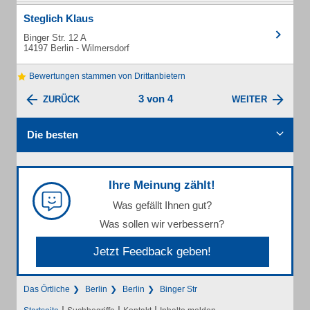
Steglich Klaus
Binger Str. 12 A
14197 Berlin - Wilmersdorf
Bewertungen stammen von Drittanbietern
3 von 4
ZURÜCK
WEITER
Die besten
Ihre Meinung zählt!
Was gefällt Ihnen gut?
Was sollen wir verbessern?
Jetzt Feedback geben!
Das Örtliche
Berlin
Berlin
Binger Str
|
|
|