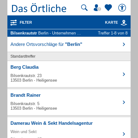
FILTER
KARTE
Bilsenkrautstr
Berlin - Unternehmen und Personen
Treffer 1-8 von 8
Andere Ortsvorschläge für
"Berlin"
Standardtreffer
Berg Claudia
Bilsenkrautstr. 23
13503 Berlin - Heiligensee
Brandt Rainer
Bilsenkrautstr. 5
13503 Berlin - Heiligensee
Damerau Wein & Sekt Handelsagentur
Wein und Sekt