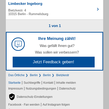
Limbecker Ingeborg
Bietzkestr. 4
10315 Berlin - Rummelsburg
1 von 1
Ihre Meinung zählt!
Was gefällt Ihnen gut?
Was sollen wir verbessern?
Jetzt Feedback geben!
Das Örtliche
Berlin
Berlin
Bietzkestr
|
|
|
Startseite
Suchbegriffe
Kontakt
Inhalte melden
|
|
Impressum
Nutzungsbedingungen
Datenschutz
Datenschutz-Einstellungen
|
Facebook - Fan werden
Auf Instagram folgen