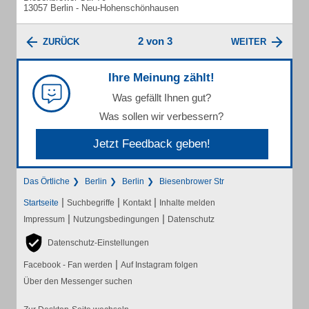
13057 Berlin - Neu-Hohenschönhausen
2 von 3
ZURÜCK
WEITER
Ihre Meinung zählt!
Was gefällt Ihnen gut?
Was sollen wir verbessern?
Jetzt Feedback geben!
Das Örtliche
Berlin
Berlin
Biesenbrower Str
|
|
|
Startseite
Suchbegriffe
Kontakt
Inhalte melden
|
|
Impressum
Nutzungsbedingungen
Datenschutz
Datenschutz-Einstellungen
|
Facebook - Fan werden
Auf Instagram folgen
Über den Messenger suchen