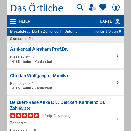
FILTER
KARTE
Biesalskistr
Berlin Zehlendorf - Unternehmen und Personen
Treffer 1-9 von 9
Standardtreffer
Ashkenasi Abraham Prof.Dr.
Biesalskistr. 5
14169 Berlin - Zehlendorf
Chodan Wolfgang u. Monika
Biesalskistr. 1
14169 Berlin - Zehlendorf
Deickert-Rese Anke Dr. , Deickert Karlheinz Dr.
Zahnärzte
1 Yelp-Bewertung
Zahnärzte
Biesalskistr. 10