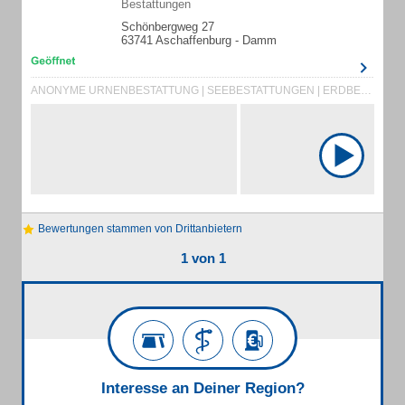
Bestattungen
Schönbergweg 27
63741 Aschaffenburg - Damm
ANONYME URNENBESTATTUNG | SEEBESTATTUNGEN | ERDBESTATTUNGEN | FEUERBESTATTUNG | BAUMBESTATTUNG | LEICHENTRANSPORTE | TRAUERFALLBERATUNG | BEERDIGUNG | BEERDIGUNGSINSTITUT | BEERDIGUNGSINSTITUTE | BEHÖRDENGÄNGE | BESTATTER | BESTATTUNGEN | BESTATTUNGSINSTITUT | BESTATTUNGSVORSORGE | DIAMANTBESTATTUNG | ERLEDIGUNG SÄMTLICHER FORMALITÄTEN | EXHUMIERUNGEN | FEUERBESTATTUNGEN | GESUNDHEITSFRAGEN | HAUSBESUCHE | HILFE IM TRAUERFALL | NATURBESTATTUNG | PIETÄT | BESTATTUNG | BESTATTUNGSUNTERNEHMEN | ERDBESTATTUNG
Bewertungen stammen von Drittanbietern
1 von 1
Interesse an Deiner Region?