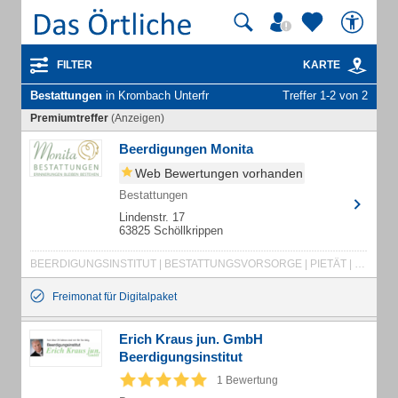
FILTER
KARTE
Bestattungen
in Krombach Unterfr
Treffer 1-2 von 2
Premiumtreffer
(Anzeigen)
Beerdigungen Monita
Web Bewertungen vorhanden
Bestattungen
Lindenstr. 17
63825 Schöllkrippen
BEERDIGUNGSINSTITUT | BESTATTUNGSVORSORGE | PIETÄT | ÜBERFÜHRUNGEN | RUHEFORST | BESTATTUNGEN ALLER ART | BESTATTUNGSVORSOGE | ERLEDIGUNG SÄMTLICHER FORMALITÄTEN | TRAUERBEGLEITUNG | TRAUERDRUCK
Freimonat für Digitalpaket
Erich Kraus jun. GmbH
Beerdigungsinstitut
1 Bewertung