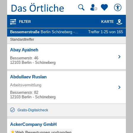
FILTER
KARTE
Bessemerstraße
Berlin Schöneberg - Unternehmen und Personen
Treffer 1-25 von 165
Standardtreffer
Abay Ayalneh
Bessemerstr. 46
12103 Berlin - Schöneberg
Abdullaev Ruslan
Arbeitsvermittlung
Bessemerstr. 82
12103 Berlin - Schöneberg
Gratis-Digitalcheck
AckerCompany GmbH
Web Bewertungen vorhanden