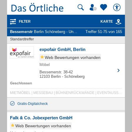
FILTER
KARTE
Bessemerstr
Berlin Schöneberg - Unternehmen und Personen
Treffer 51-75 von 165
Standardtreffer
expofair GmbH, Berlin
Web Bewertungen vorhanden
Möbel
Bessemerstr. 38-42
12103 Berlin - Schöneberg
MIETMÖBEL | MESSEBAU | BÜHNENRÜCKWÄNDE | EVENTAUSSTATTUNG | DESIGNERMÖBEL MIETEN | DEKORATIONSBAU | MESSESTAND MIETEN | DIGITALES STUDIO | MÖBEL MIETEN
Gratis-Digitalcheck
Falk & Co. Jobexperten GmbH
Web Bewertungen vorhanden