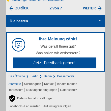
Bewertungen stammen von Drittanbietern
2 von 7
ZURÜCK
WEITER
Die besten
Ihre Meinung zählt!
Was gefällt Ihnen gut?
Was sollen wir verbessern?
Jetzt Feedback geben!
Das Örtliche
Berlin
Berlin
Bessemerstr
|
|
|
Startseite
Suchbegriffe
Kontakt
Inhalte melden
|
|
Impressum
Nutzungsbedingungen
Datenschutz
Datenschutz-Einstellungen
|
Facebook - Fan werden
Auf Instagram folgen