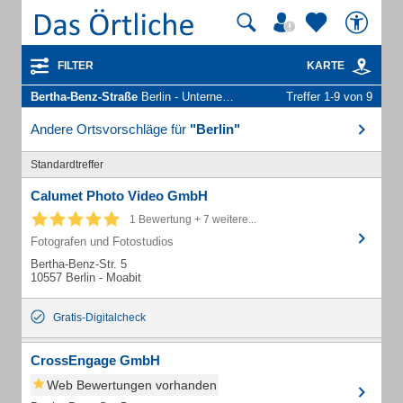
FILTER
KARTE
Bertha-Benz-Straße
Berlin - Unternehmen und Personen
Treffer 1-9 von 9
Andere Ortsvorschläge für
"Berlin"
Standardtreffer
Calumet Photo Video GmbH
1 Bewertung + 7 weitere...
Fotografen und Fotostudios
Bertha-Benz-Str. 5
10557 Berlin - Moabit
Gratis-Digitalcheck
CrossEngage GmbH
Web Bewertungen vorhanden