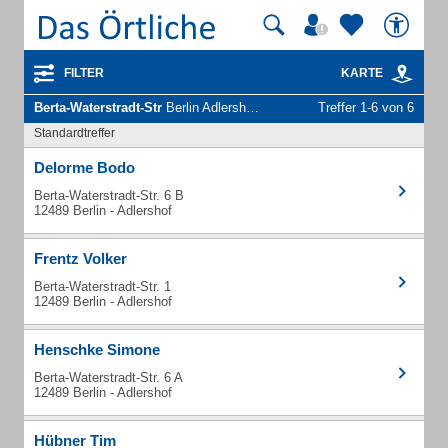
FILTER
KARTE
Berta-Waterstradt-Str
Berlin Adlershof - Unternehmen und Personen
Treffer 1-6 von 6
Standardtreffer
Delorme Bodo
Berta-Waterstradt-Str. 6 B
12489 Berlin - Adlershof
Frentz Volker
Berta-Waterstradt-Str. 1
12489 Berlin - Adlershof
Henschke Simone
Berta-Waterstradt-Str. 6 A
12489 Berlin - Adlershof
Hübner Tim