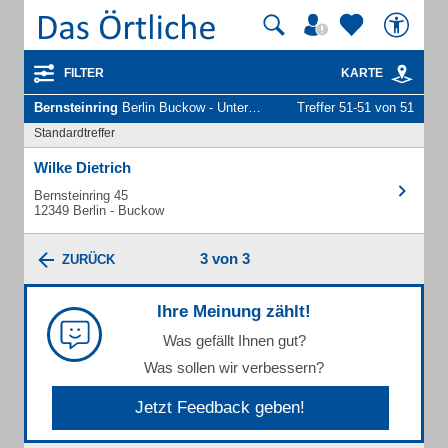
FILTER
KARTE
Bernsteinring
Berlin Buckow - Unternehmen und Personen
Treffer 51-51 von 51
Standardtreffer
Wilke Dietrich
Bernsteinring 45
12349 Berlin - Buckow
3 von 3
ZURÜCK
Ihre Meinung zählt!
Was gefällt Ihnen gut?
Was sollen wir verbessern?
Jetzt Feedback geben!