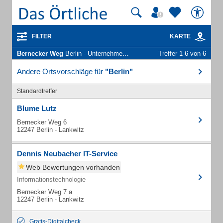
FILTER
KARTE
Bernecker Weg
Berlin - Unternehmen und Personen
Treffer 1-6 von 6
Andere Ortsvorschläge für
"Berlin"
Standardtreffer
Blume Lutz
Bernecker Weg 6
12247 Berlin - Lankwitz
Dennis Neubacher IT-Service
Web Bewertungen vorhanden
Informationstechnologie
Bernecker Weg 7 a
12247 Berlin - Lankwitz
Gratis-Digitalcheck